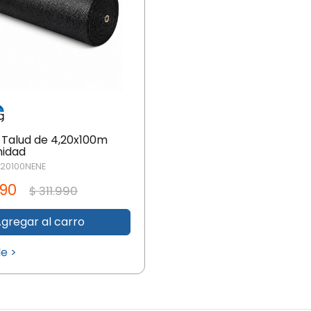
a Talud de 4,20x100m
nidad
20100NENE
.990
$ 311.990
gregar al carro
le >