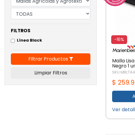
FILTROS
-16%
Línea Black
Filtrar Productos
Malla Lis
Negro 1 u
Limpiar Filtros
SKU MRLTA4
$ 259
A
Ver detal