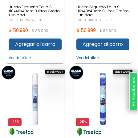
Huerto Pequeño Talla S
Huerto Pequeño Talla S
110x40x40cm 8 litros Greda
110x40x40cm 8 litros Grafito
1 unidad
1 unidad
SKU TT-HUEP4040110TE
SKU TT-HUEP4040110GR
$ 50.990
$ 50.999
$ 68.990
$ 68.990
Agregar al carro
Agregar al carro
Ver detalle >
Ver detalle >
Black Week
Black Week
Escríbenos
-25%
-25%