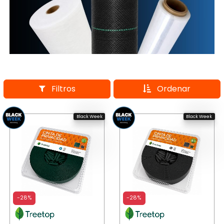
Filtros
Ordenar
Black Week
Black Week
-28%
-28%