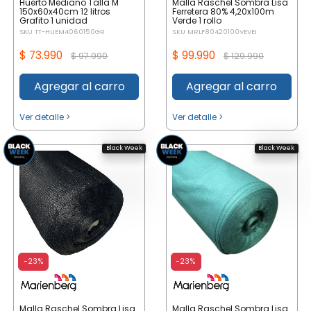
Huerto Mediano Talla M
Malla Raschel Sombra Lisa
150x60x40cm 12 litros
Ferretera 80% 4,20x100m
Grafito 1 unidad
Verde 1 rollo
SKU TT-HUEM4060150GR
SKU MRLF80420100VEVEI
$ 73.990
$ 99.990
$ 97.990
$ 129.990
Agregar al carro
Agregar al carro
Ver detalle >
Ver detalle >
Black Week
Black Week
-23%
-23%
Malla Raschel Sombra Lisa
Malla Raschel Sombra Lisa