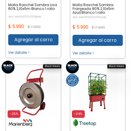
Malla Raschel Sombra Lisa
Malla Raschel Sombra
80% 2,10x5m Blanco 1 rollo
Franjeada 80% 2,10x5m
Azul/Blanco 1 rollo
SKU MRL80210005BLBL
SKU MRF80210005AZBL
$ 5.990
$ 5.990
$ 7.990
$ 7.990
Agregar al carro
Agregar al carro
Ver detalle >
Ver detalle >
Black Week
Black Week
-25%
-24%