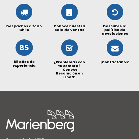
Despachos a todo
Conoce nuestra
Descubre la
Chile
Sala de Ventas
política de
devoluciones
85
85 años de
¿Problemas con
¡Contáctanos!
experiencia
tu compra?
¡Conoce
Resolución en
Línea!