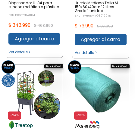
Dispensador H-84 para
Huerto Mediano Talla M
zuncho metálico o plástico
150x60x40cm 12 litros
Greda 1 unidad
SKU DISZPTRAH84
SKU TT-HUEM4060150TE
$ 343.990
$ 73.990
$ 463.990
$ 97.990
Agregar al carro
Agregar al carro
Ver detalle >
Ver detalle >
Black Week
Black Week
-24%
-23%