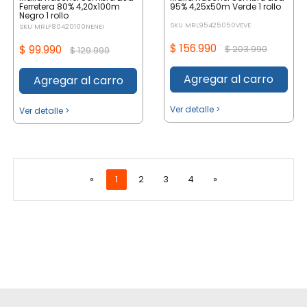
Ferretera 80% 4,20x100m
95% 4,25x50m Verde 1 rollo
Negro 1 rollo
SKU MRL95425050VEVE
SKU MRLF80420100NENEI
$ 156.990
$ 99.990
$ 203.990
$ 129.990
Agregar al carro
Agregar al carro
Ver detalle >
Ver detalle >
«
1
2
3
4
»