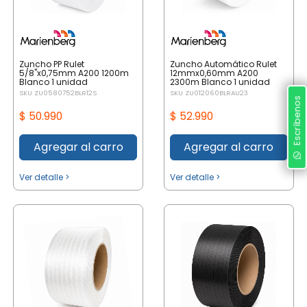
Zuncho PP Rulet
Zuncho Automático Rulet
5/8"x0,75mm A200 1200m
12mmx0,60mm A200
Blanco 1 unidad
2300m Blanco 1 unidad
SKU ZU0580752BLR12S
SKU ZU012060BLRAU23
Escríbenos
$ 50.990
$ 52.990
Agregar al carro
Agregar al carro
Ver detalle >
Ver detalle >