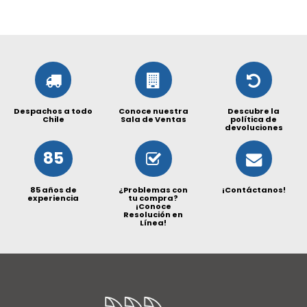
Despachos a todo
Conoce nuestra
Descubre la
Chile
Sala de Ventas
política de
devoluciones
85
85 años de
¿Problemas con
¡Contáctanos!
experiencia
tu compra?
¡Conoce
Resolución en
Línea!