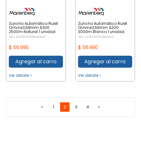
Zuncho Automático Rulet
Zuncho Automático Rulet
12mmx0,58mm A200
12mmx0,56mm A200
2500m Natural 1 unidad
3000m Blanco 1 unidad
SKU ZU0120582NARAUP
SKU ZU0120562BLRAU3
$ 56.990
$ 56.990
Agregar al carro
Agregar al carro
Ver detalle >
Ver detalle >
«
1
2
3
4
»