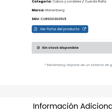
Categoría:
Cabos y cordeles
/
Cuerda Rafia
Marca:
Marienberg
SKU:
CURS003005VE
Ver Ficha del producto
Sin stock disponible
*
Marienberg dispone de un sistema de ge
Información Adiciona