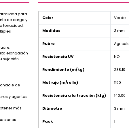
arrollada para
Color
Verde
ento de carga y
ta tenacidad,
Medidas
3 mm
tiples
Rubro
Agricol
pudre,
alta elongación
Resistencia UV
NO
u sujeción
Rendimiento (m/kg)
238,10
Metraje (m/rollo)
1190
anclaje de
Resistencia a la tracción (kfg)
140,00
lares y agentes
obtener más
Diámetro
3 mm
icaciones
Pack
1