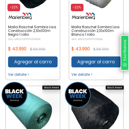
-22%
-22%
Malla Raschel Sombra Lisa
Malla Raschel Sombra Lisa
Construcción 2,10x100m
Construcción 2,10x100m
Negro 1 rollo
Blanco 1 rollo
SKU MRLCO210100NENE
SKU MRLCO210100BLBL
Escríbenos
$ 43.990
$ 43.990
$ 56.990
$ 56.990
Agregar al carro
Agregar al carro
Ver detalle >
Ver detalle >
Black Week
Black Week