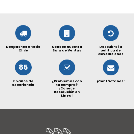
Despachos a todo
Conoce nuestra
Descubre la
Chile
Sala de Ventas
política de
devoluciones
85
85 años de
¿Problemas con
¡Contáctanos!
experiencia
tu compra?
¡Conoce
Resolución en
Línea!