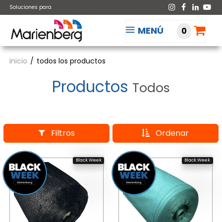
Soluciones para
MENÚ
0
inicio
todos los productos
Productos
Todos
Filtros
Ordenar
Black Week
Black Week