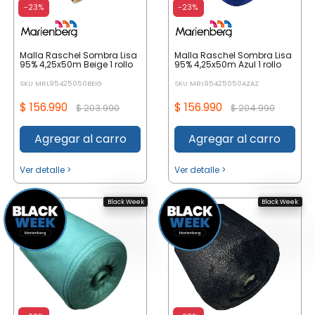
-23%
-23%
Malla Raschel Sombra Lisa
Malla Raschel Sombra Lisa
95% 4,25x50m Beige 1 rollo
95% 4,25x50m Azul 1 rollo
SKU MRL95425050BEIG
SKU MRL95425050AZAZ
$ 156.990
$ 156.990
$ 203.990
$ 204.990
Agregar al carro
Agregar al carro
Ver detalle >
Ver detalle >
Black Week
Black Week