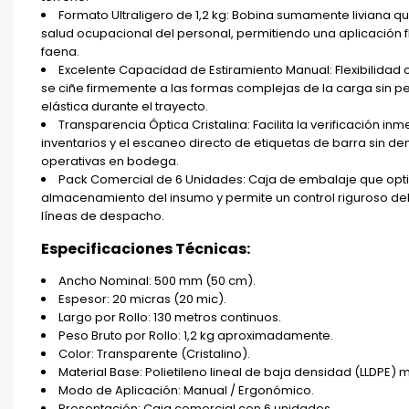
Formato Ultraligero de 1,2 kg: Bobina sumamente liviana qu
salud ocupacional del personal, permitiendo una aplicación fl
faena.
Excelente Capacidad de Estiramiento Manual: Flexibilidad
se ciñe firmemente a las formas complejas de la carga sin p
elástica durante el trayecto.
Transparencia Óptica Cristalina: Facilita la verificación in
inventarios y el escaneo directo de etiquetas de barra sin d
operativas en bodega.
Pack Comercial de 6 Unidades: Caja de embalaje que opti
almacenamiento del insumo y permite un control riguroso del
líneas de despacho.
Especificaciones Técnicas:
Ancho Nominal: 500 mm (50 cm).
Espesor: 20 micras (20 mic).
Largo por Rollo: 130 metros continuos.
Peso Bruto por Rollo: 1,2 kg aproximadamente.
Color: Transparente (Cristalino).
Material Base: Polietileno lineal de baja densidad (LLDPE) 
Modo de Aplicación: Manual / Ergonómico.
Presentación: Caja comercial con 6 unidades.