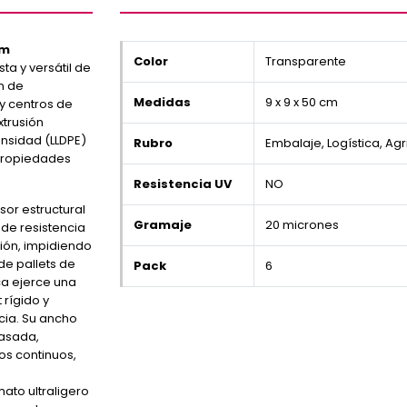
0m
Color
Transparente
ta y versátil de
n de
Medidas
9 x 9 x 50 cm
y centros de
trusión
ensidad (LLDPE)
Rubro
Embalaje, Logística, Agr
 propiedades
Resistencia UV
NO
sor estructural
Gramaje
20 micrones
 de resistencia
ción, impidiendo
de pallets de
Pack
6
ca ejerce una
 rígido y
ncia. Su ancho
asada,
os continuos,
ato ultraligero