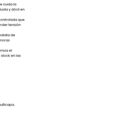
e cuida la
uida y dócil en
 controlada que
erder tensión
mediata de
emoras
miza el
 stock en las
multicapa.