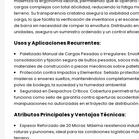
maximiza la ergonomía laboral, permitiendo que el operario
cargas complejas con total dócilidad, reduciendo la fatiga m
terreno. Su transparencia cristalina asegura la visibilidad co
carga, lo que facilita la verificación de inventarios y el escan
de barra sin necesidad de romper la envoltura. Distribuido en
unidades, asegura un suministro ordenado y un control eficie
Usos y Aplicaciones Recurrentes:
Paletizado Manual de Cargas Pesadas o Irregulares: Envol
consolidación y fijación segura de bultos pesados, sacos indu
materiales de construcción o piezas mecánicas sobre pallets
Protección contra Impactos y Elementos: Sellado protector 
maderas o enseres sueltos, manteniéndolos completamente 
polvo de bodega, la suciedad y la humedad ambiental.
Seguridad en Despachos Críticos: Cobertura perimetral fu
funciona como sello de garantía contra aperturas accidental
manipulaciones no autorizadas en el trayecto de distribución
Atributos Principales y Ventajas Técnicas:
Espesor Reforzado de 20 Micras: Máxima resistencia indust
roturas y punciones, ideal para las condiciones logísticas má
terreno.