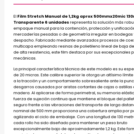
El
Film Stretch Manual de 1,2kg aprox 500mmx20mic 13
Transparente 6 unidades
representa la solución más robus
empaque manual para la contención, protección y unificació
mercaderías pesadas o de geometría irregular en bodegas 
despacho. Fabricado mediante avanzados procesos de coex
multicapa empleando resinas de polietileno lineal de baja d
de alta resistencia, este film destaca por sus excepcionales
mecánicas.
La principal característica técnica de este modelo es su espe
de 20 micras. Este calibre superior le otorga un altísimo límite
a la tracción y un comportamiento sobresaliente ante la pun
desgarros causados por aristas cortantes de cajas o astillas 
madera. Al aplicarse de forma perimetral, su memoria elásti
fuerza de sujeción continua que mantiene el bloque del pallet
seguro frente a las vibraciones del transporte de larga dista
nominal de 500 mm proporciona una cobertura amplia por p
agilizando el ciclo de embalaje. Con una longitud de 130 metr
cada rollo ha sido diseñado para mantener un peso bruto
excepcionalmente bajo de aproximadamente 1,2 kg. Este form