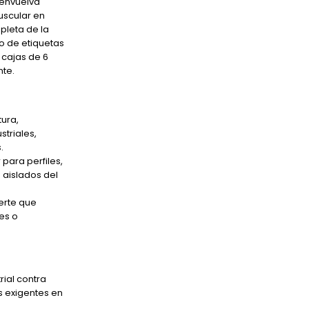
 envuelva
uscular en
mpleta de la
eo de etiquetas
 cajas de 6
nte.
tura,
striales,
.
para perfiles,
aislados del
erte que
es o
.
rial contra
s exigentes en