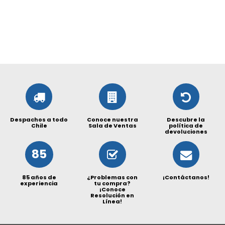
Despachos a todo
Conoce nuestra
Descubre la
Chile
Sala de Ventas
política de
devoluciones
85
85 años de
¿Problemas con
¡Contáctanos!
experiencia
tu compra?
¡Conoce
Resolución en
Línea!