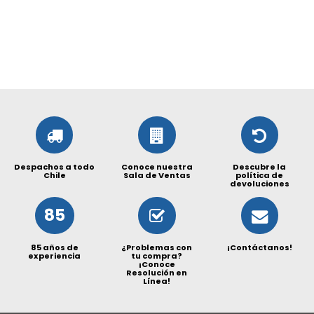
Despachos a todo
Conoce nuestra
Descubre la
Chile
Sala de Ventas
política de
devoluciones
85
85 años de
¿Problemas con
¡Contáctanos!
experiencia
tu compra?
¡Conoce
Resolución en
Línea!