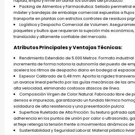
rápida, limpia y firme sin dañar los bordes del producto.
Packing de Alimentos y Farmacéutica: Sellado perimetral 
máster y bandejas de embalaje comercial expuestas a flujos
transporte en plantas con estrictos controles de residuos pig
Logística y Despacho Comercial de Volumen: Aseguramie
paquetes y bultos que requieran la sujeción más económica, 
translúcida y altamente confiable del mercado.
Atributos Principales y Ventajas Técnicas:
Rendimiento Extendido de 5.000 Metros: Formato industrial
incrementa de forma notoria la autonomía del puesto de e
acelera los ritmos de despacho diario en bodega al espaciar
Espesor Calibrado de 0,48 mm: Aporta la rigidez transvers
un avance lineal perfecto por las guías mecánicas de las a
alta velocidad, eliminando costosos atascos de línea.
Composición Virgen de Color Natural: Fabricado libre de 
densos e impurezas, garantizando un fundido térmico homo
soldadura de alta resistencia y una presentación pulcra.
Superficie Ruletada de Alta Fricción: Su textura gofrada opt
adherencia en los puntos de unión por calor o ultrasonido, g
el fleje retenga la tensión frente a movimientos dinámicos de 
Sustentabilidad y Seguridad Laboral: Material plástico livia