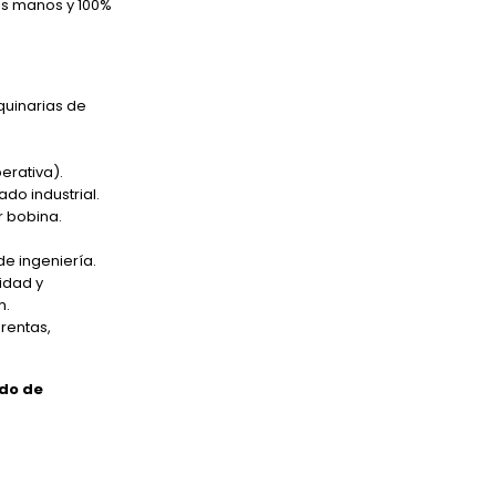
as manos y 100%
quinarias de
erativa).
do industrial.
r bobina.
de ingeniería.
idad y
m.
prentas,
ado de