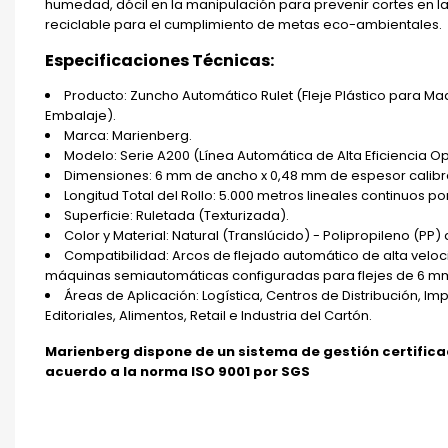
humedad, dócil en la manipulación para prevenir cortes en l
reciclable para el cumplimiento de metas eco-ambientales.
Especificaciones Técnicas:
Producto: Zuncho Automático Rulet (Fleje Plástico para Ma
Embalaje).
Marca: Marienberg.
Modelo: Serie A200 (Línea Automática de Alta Eficiencia Op
Dimensiones: 6 mm de ancho x 0,48 mm de espesor calibra
Longitud Total del Rollo: 5.000 metros lineales continuos po
Superficie: Ruletada (Texturizada).
Color y Material: Natural (Translúcido) - Polipropileno (PP) 
Compatibilidad: Arcos de flejado automático de alta veloc
máquinas semiautomáticas configuradas para flejes de 6 m
Áreas de Aplicación: Logística, Centros de Distribución, Im
Editoriales, Alimentos, Retail e Industria del Cartón.
Marienberg dispone de un sistema de gestión certific
acuerdo a la norma ISO 9001 por SGS