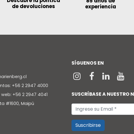
Descubre la política
85 años de
de devoluciones
experiencia
SÍGUENOS EN
rienberg.cl
entas: +56 2 2947 4000
SUSCRÍBASE A NUESTRO 
a web: +56 2 2947 4041
ta #1600, Maipú
Suscribirse