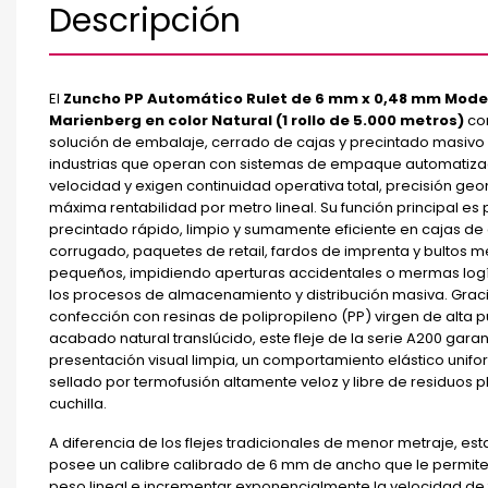
Descripción
El
Zuncho PP Automático Rulet de 6 mm x 0,48 mm Mode
Marienberg en color Natural (1 rollo de 5.000 metros)
con
solución de embalaje, cerrado de cajas y precintado masivo d
industrias que operan con sistemas de empaque automatiza
velocidad y exigen continuidad operativa total, precisión geo
máxima rentabilidad por metro lineal. Su función principal es
precintado rápido, limpio y sumamente eficiente en cajas de
corrugado, paquetes de retail, fardos de imprenta y bultos 
pequeños, impidiendo aperturas accidentales o mermas logí
los procesos de almacenamiento y distribución masiva. Graci
confección con resinas de polipropileno (PP) virgen de alta 
acabado natural translúcido, este fleje de la serie A200 garan
presentación visual limpia, un comportamiento elástico unifo
sellado por termofusión altamente veloz y libre de residuos pl
cuchilla.
A diferencia de los flejes tradicionales de menor metraje, est
posee un calibre calibrado de 6 mm de ancho que le permite 
peso lineal e incrementar exponencialmente la velocidad de t