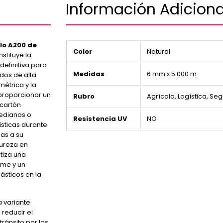
Información Adiciona
lo A200 de
Color
Natural
stituye la
efinitiva para
Medidas
6 mm x 5.000 m
dos de alta
métrica y la
 proporcionar un
Rubro
Agrícola, Logística, Se
 cartón
medianos o
Resistencia UV
NO
sticas durante
as a su
pureza en
tiza una
rme y un
ásticos en la
a variante
reducir el
ránsito por los