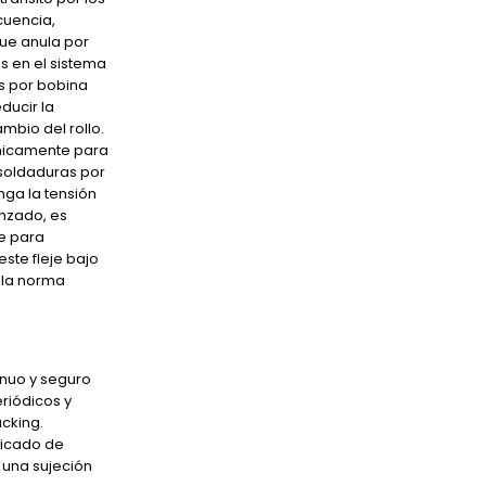
cuencia,
ue anula por
s en el sistema
es por bobina
ducir la
mbio del rollo.
cnicamente para
 soldaduras por
nga la tensión
anzado, es
e para
ste fleje bajo
 la norma
inuo y seguro
eriódicos y
cking.
ificado de
 una sujeción