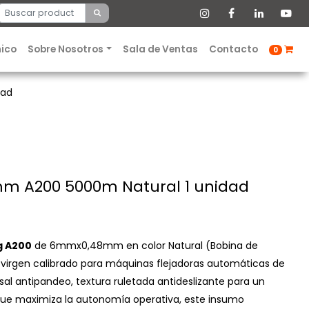
nico
Sobre Nosotros
Sala de Ventas
Contacto
0
dad
m A200 5000m Natural 1 unidad
g A200
de 6mmx0,48mm en color Natural (Bobina de
no virgen calibrado para máquinas flejadoras automáticas de
rsal antipandeo, textura ruletada antideslizante para un
que maximiza la autonomía operativa, este insumo