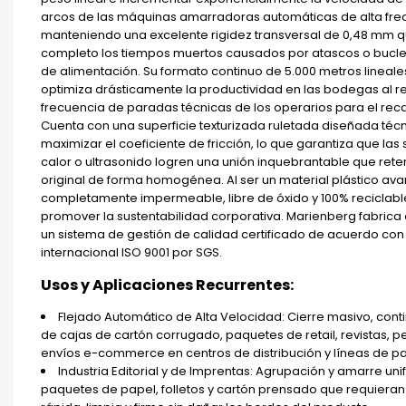
arcos de las máquinas amarradoras automáticas de alta fre
manteniendo una excelente rigidez transversal de 0,48 mm q
completo los tiempos muertos causados por atascos o bucle
de alimentación. Su formato continuo de 5.000 metros lineal
optimiza drásticamente la productividad en las bodegas al re
frecuencia de paradas técnicas de los operarios para el reca
Cuenta con una superficie texturizada ruletada diseñada té
maximizar el coeficiente de fricción, lo que garantiza que las
calor o ultrasonido logren una unión inquebrantable que rete
original de forma homogénea. Al ser un material plástico av
completamente impermeable, libre de óxido y 100% reciclabl
promover la sustentabilidad corporativa. Marienberg fabrica e
un sistema de gestión de calidad certificado de acuerdo con
internacional ISO 9001 por SGS.
Usos y Aplicaciones Recurrentes:
Flejado Automático de Alta Velocidad: Cierre masivo, cont
de cajas de cartón corrugado, paquetes de retail, revistas, p
envíos e-commerce en centros de distribución y líneas de pa
Industria Editorial y de Imprentas: Agrupación y amarre un
paquetes de papel, folletos y cartón prensado que requieran