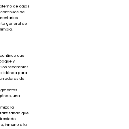
externo de cajas
 continuos de
mentarios.
nto general de
limpia,
 continuo que
mpaque y
 los recambios.
al idónea para
marradoras de
pigmentos
géneo, una
imiza la
arantizando que
traslado.
no, inmune a la